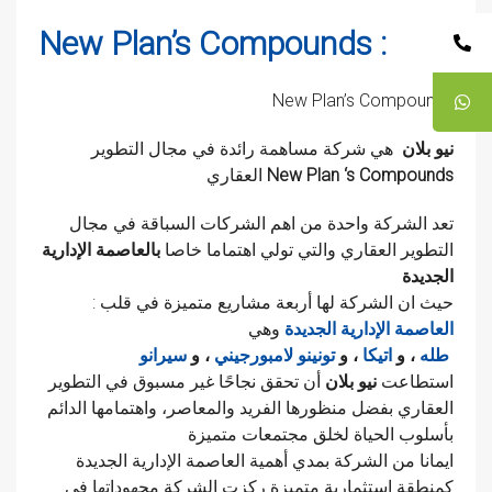
New Plan’s Compounds :
New Plan’s Compounds
نيو بلان
هي شركة مساهمة رائدة في مجال التطوير
New Plan ‘s Compounds
العقاري
تعد الشركة واحدة من اهم الشركات السباقة في مجال
التطوير العقاري والتي تولي اهتماما خاصا
بالعاصمة الإدارية
الجديدة
: حيث ان الشركة لها أربعة مشاريع متميزة في قلب
العاصمة الإدارية الجديدة
وهي
سيرانو
طله
، و
اتيكا
، و
تونينو لامبورجيني
، و
استطاعت
نيو بلان
أن تحقق نجاحًا غير مسبوق في التطوير
العقاري بفضل منظورها الفريد والمعاصر، واهتمامها الدائم
بأسلوب الحياة لخلق مجتمعات متميزة
ايمانا من الشركة بمدي أهمية العاصمة الإدارية الجديدة
كمنطقة استثمارية متميزة ركزت الشركة مجهوداتها في