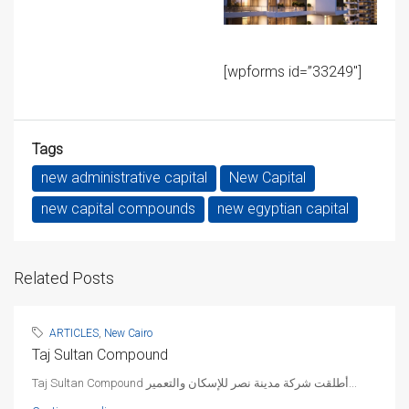
[wpforms id=”33249″]
Tags
new administrative capital
New Capital
new capital compounds
new egyptian capital
Related Posts
ARTICLES
,
New Cairo
Taj Sultan Compound
Taj Sultan Compound أطلقت شركة مدينة نصر للإسكان والتعمير...