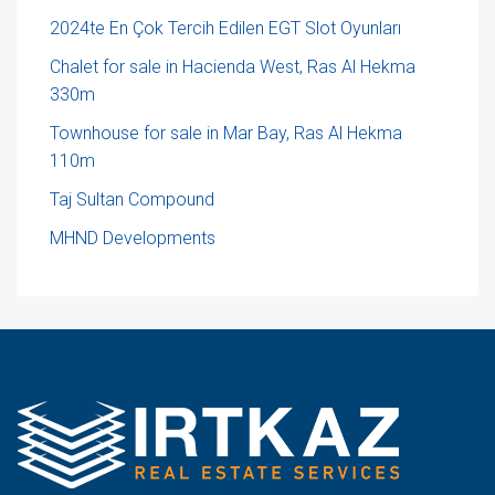
2024te En Çok Tercih Edilen EGT Slot Oyunları
Chalet for sale in Hacienda West, Ras Al Hekma
330m
Townhouse for sale in Mar Bay, Ras Al Hekma
110m
Taj Sultan Compound
MHND Developments