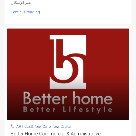
نصر للإسكان...
Continue reading
ARTICLES
,
New Cairo
,
New Capital
Better Home Commercial & Administrative