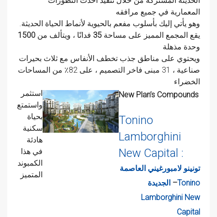
الحديثة المشتركة من خلال تنفيذ أحدث التطورات
المعمارية في جميع مرافقه
وهو يأتي إليك بأسلوب مفعم بالحيوية لأنماط الحياة الحديثة.
يقع المجمع المميز على مساحة
35
فدانًا ، ويتألف من
1500
وحدة مذهلة
ويحتوي على مناطق جذب تخطف الأنفاس مع ثلاث بحيرات
صناعية ، 31 مبنى فاخر التصميم ، على 82٪ من المساحات
الخضراء
استثمر
New Plan’s Compounds
واستمتع
بحياة
Tonino
سكنية
Lamborghini
هادئة
New Capital :
في هذا
الكمبوند
تونينو لامبورغيني العاصمة
المتميز
Tonino
–
الجديدة
Lamborghini New
Capital