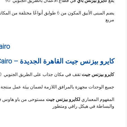
يقع
كايرو بيزنس باي
في قطاع الأعمال بالطريق الجنوبي 90
مربع
airo
Cairo Business Gate New Cairo – كايرو بيزنس جيت القاهرة الجديدة
كايرو بيزنس جيت
تقف في مكان جذاب على الطريق الجنوبي 90 ، وتتكون من 6 طوابق من المكاتب والعيادات
جميع الوحدات مجهزة بالمرافق اللازمة لضمان بيئة عمل منتجة
المفهوم المعماري
لكايرو بيزنس جيت
مستوحى من باو هاوس في بر
والبساطة في هيكل راقي ومتطور