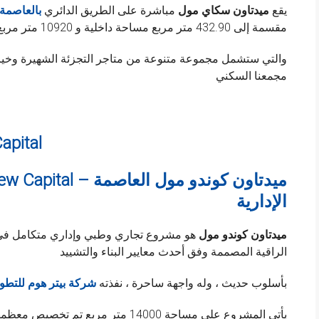
يقع
ميدتاون سكاي مول
مباشرة على الطريق الدائري
بالعاصمة 
مقسمة إلى 432.90 متر مربع مساحة داخلية و 10920 متر مربع خارجية
والتي ستشمل مجموعة متنوعة من متاجر التجزئة الشهيرة وخيارا
مجمعنا السكني
apital
ondo Mall New Capital
الإدارية
ميدتاون كوندو مول
هو مشروع تجاري وطبي وإداري متكامل ف
الراقية المصممة وفق أحدث معايير البناء والتشييد
بأسلوب حديث ، وله واجهة ساحرة ، نفذته
شركة بيتر هوم للتطوي
يأتي المشروع علي مساحة 14000 متر مربع تم تخصيص معظمها للمساحات الخضراء