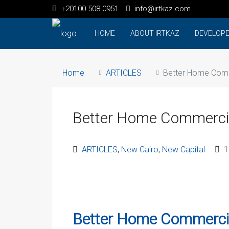
+20100 508 0951
info@irtkaz.com
HOME
ABOUT IRTKAZ
DEVELOP
Home
ARTICLES
Better Home Comm
Better Home Commercia
ARTICLES
,
New Cairo
,
New Capital
1
Better Home Commercial