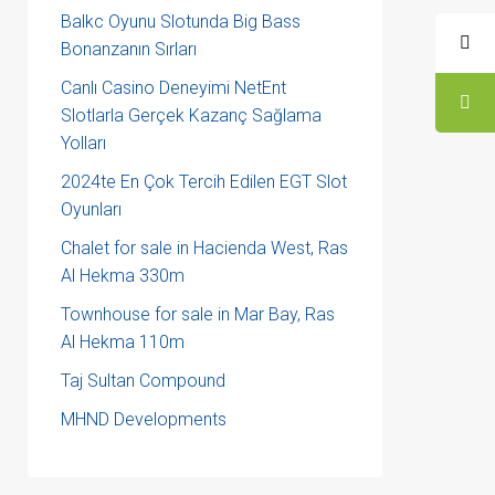
Balkc Oyunu Slotunda Big Bass
Bonanzanın Sırları
Canlı Casino Deneyimi NetEnt
Slotlarla Gerçek Kazanç Sağlama
Yolları
2024te En Çok Tercih Edilen EGT Slot
Oyunları
Chalet for sale in Hacienda West, Ras
Al Hekma 330m
Townhouse for sale in Mar Bay, Ras
Al Hekma 110m
Taj Sultan Compound
MHND Developments