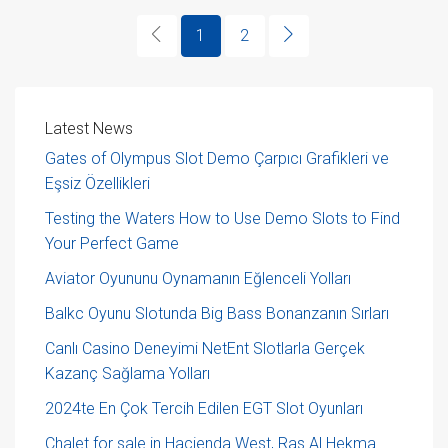
1
2
Latest News
Gates of Olympus Slot Demo Çarpıcı Grafikleri ve
Eşsiz Özellikleri
Testing the Waters How to Use Demo Slots to Find
Your Perfect Game
Aviator Oyununu Oynamanın Eğlenceli Yolları
Balkc Oyunu Slotunda Big Bass Bonanzanın Sırları
Canlı Casino Deneyimi NetEnt Slotlarla Gerçek
Kazanç Sağlama Yolları
2024te En Çok Tercih Edilen EGT Slot Oyunları
Chalet for sale in Hacienda West, Ras Al Hekma