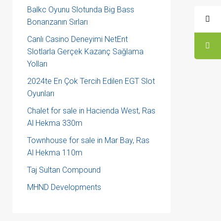
Balkc Oyunu Slotunda Big Bass
Bonanzanın Sırları
Canlı Casino Deneyimi NetEnt
Slotlarla Gerçek Kazanç Sağlama
Yolları
2024te En Çok Tercih Edilen EGT Slot
Oyunları
Chalet for sale in Hacienda West, Ras
Al Hekma 330m
Townhouse for sale in Mar Bay, Ras
Al Hekma 110m
Taj Sultan Compound
MHND Developments