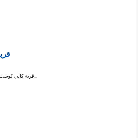
قري
قرية كالي كوست الساحل الشمالي؛ قرية كالي كوست واحدة من…