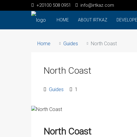
+20100 508 0951
info@irtkaz.com
HOME
ABOUT IRTKAZ
DEVELOP
Home
Guides
North Coast
North Coast
Guides
1
North Coast