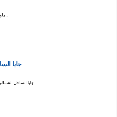
ماونتن فيو الساحل الشمالي؛ قرية ماونتن فيو تعتبر…
aia North Coast
Gaia North Coast جايا الساحل الشمالي؛ يطل مشروع جايا الساحل…