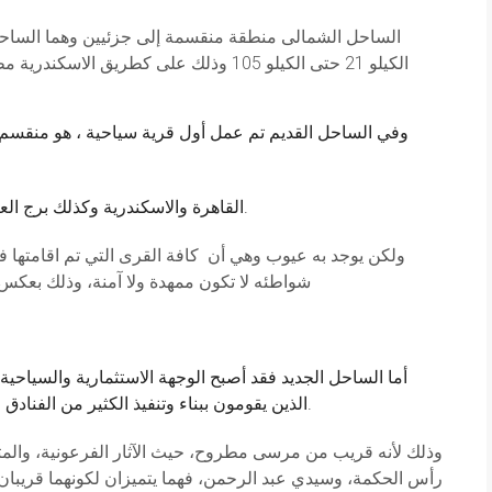
الساحل الشمالى منطقة منقسمة إلى جزئيين وهما الساحل 
وفي الساحل القديم تم عمل أول قرية سياحية ، هو منقسم لم
القاهرة والاسكندرية وكذلك برج العرب، والكثير من الأماكن المتميزة بتوافر خدماتها.
ولكن يوجد به عيوب وهي أن كافة القرى التي تم اقامتها فيه
شواطئه لا تكون ممهدة ولا آمنة، وذلك بعكس 
أما الساحل الجديد فقد أصبح الوجهة الاستثمارية والسياح
الذين يقومون ببناء وتنفيذ الكثير من الفنادق والمنتجعات والقرى السياحية، وموقها متميز جداً.
وذلك لأنه قريب من مرسى مطروح، حيث الآثار الفرعونية، والم
رأس الحكمة، وسيدي عبد الرحمن، فهما يتميزان لكونهما قريبان م