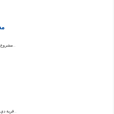
مش
مشروع بالم هيلز العلمين الجديدة؛ يقع مشروع بالم هيلز…
قرية دي باي الساحل الشمالي؛ واحدة من القرى المميزة…