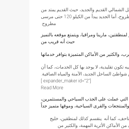
الشمالي القديم والجديد، حيث القديم يمتد من
الكيلو 21 حتى الكيلو 105 وذلك على كطريق الاسكندرية مطروح، أما الجديد يبدأ من الكيلو 120 حتى مرسى
مطروح.
نطقتين، مارينا ومراقيا، ويتمتع موقعه بالتميز
حيث أنه قريب من
 تكون تقليدية، لا يوجد بها كل الخدمات، كما أن
شواطئ الساحل الجديد، الآمنة والمياه الصافية.
[expander_maker id=”2″ ]
Read More
ية التي عملت على الجذب السياحي والمستثمرين،
تاحف، كما أنه ينقسم كذلك لمنطقين، خليج
ن الأماكن الأثرية المهمة، والكثير من