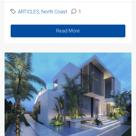
ARTICLES
,
North Coast
1
Read More