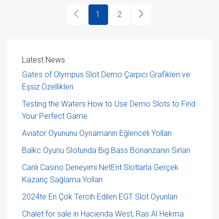
1
2
Latest News
Gates of Olympus Slot Demo Çarpıcı Grafikleri ve
Eşsiz Özellikleri
Testing the Waters How to Use Demo Slots to Find
Your Perfect Game
Aviator Oyununu Oynamanın Eğlenceli Yolları
Balkc Oyunu Slotunda Big Bass Bonanzanın Sırları
Canlı Casino Deneyimi NetEnt Slotlarla Gerçek
Kazanç Sağlama Yolları
2024te En Çok Tercih Edilen EGT Slot Oyunları
Chalet for sale in Hacienda West, Ras Al Hekma