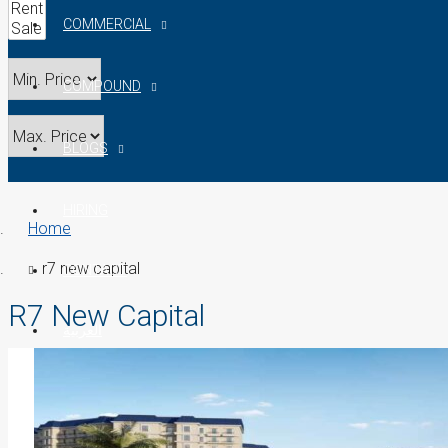
COMMERCIAL
COMPOUND
BLOGS
HIRING
Home
r7 new capital
CONTACT
R7 New Capital
العربية