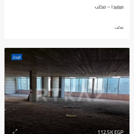
ميفيدا – مكتب
مكتب
للإيجار
112.5K EGP