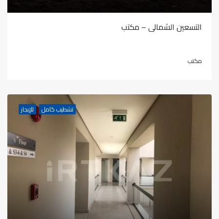
التسعين الشمالى – مكتب
مكتب
تشطيب كامل
للإيجار