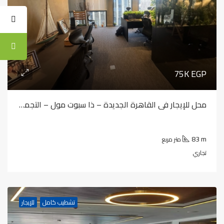
75K EGP
محل للإيجار في القاهرة الجديدة – ذا سبوت مول – التجمع الخامس
83 m
متر مربع
تجاري
تشطيب كامل
للإيجار