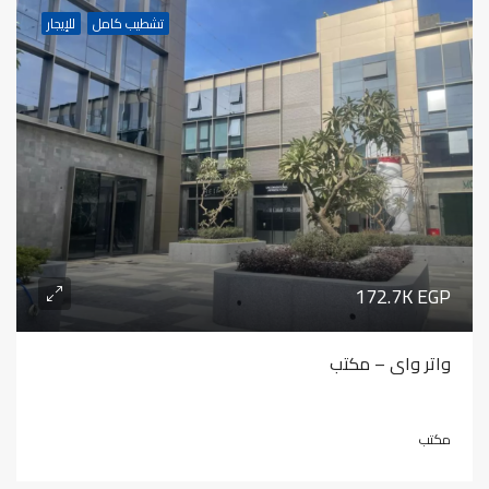
تشطيب كامل
للإيجار
172.7K EGP
واتر واي – مكتب
مكتب