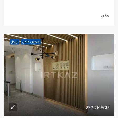
مكتب
تشطيب كامل
للإيجار
232.2K EGP