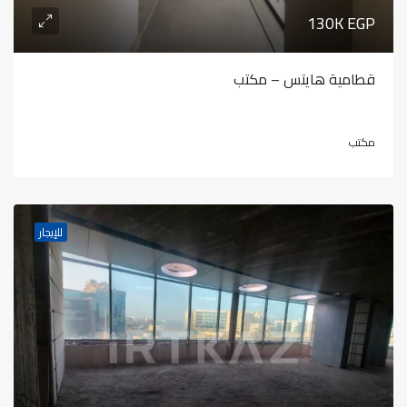
130K EGP
قطامية هايتس – مكتب
مكتب
للإيجار