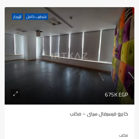
تشطيب كامل
للإيجار
675K EGP
كايرو فيسيفال سيتى – مكتب
مكتب