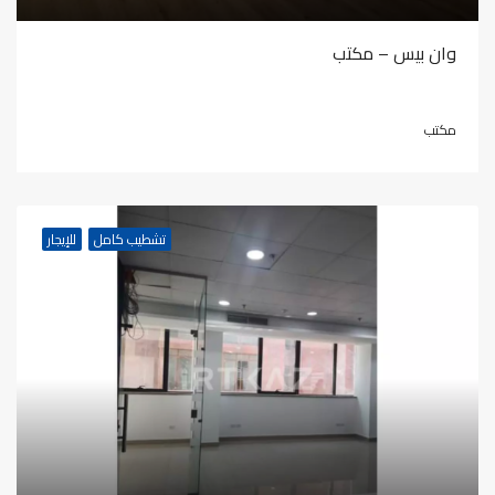
وان بيس – مكتب
مكتب
تشطيب كامل
للإيجار