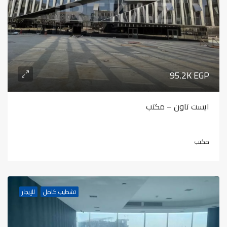
95.2K EGP
ايست تاون – مكتب
مكتب
تشطيب كامل
للإيجار