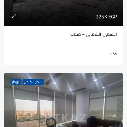
225K EGP
التسعين الشمالى – مكتب
مكتب
تشطيب كامل
للإيجار