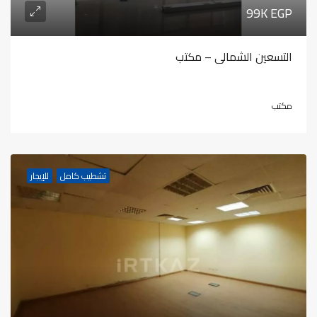
99K EGP
التسعين الشمالى – مكتب
مكتب
تشطيب كامل
للإيجار