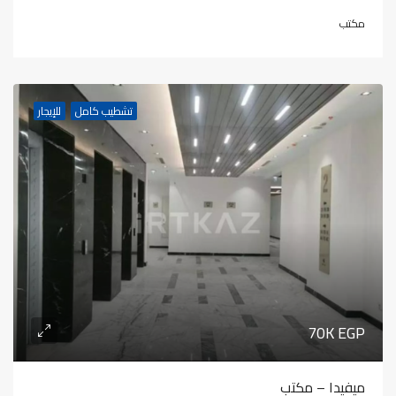
مكتب
تشطيب كامل
للإيجار
70K EGP
ميفيدا – مكتب