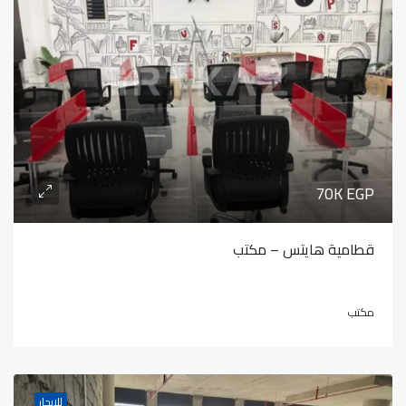
70K EGP
قطامية هايتس – مكتب
مكتب
للإيجار