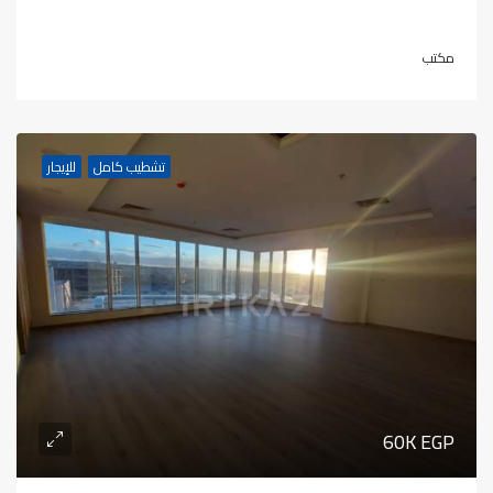
مكتب
تشطيب كامل
للإيجار
60K EGP