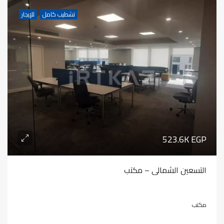
تشطيب كامل
للإيجار
523.6K EGP
التسعين الشمالى – مكتب
مكتب