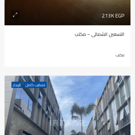
213K EGP
التسعين الشمالى – مكتب
مكتب
تشطيب كامل
للإيجار