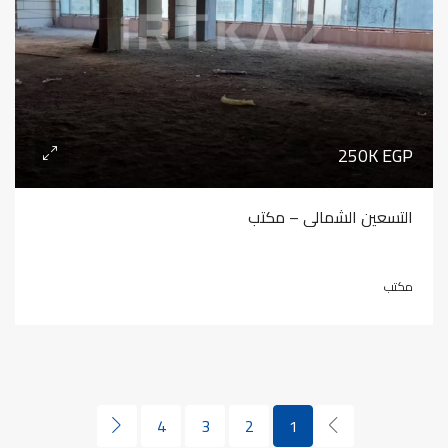
250K EGP
التسعين الشمالى – مكتب
مكتب
4
3
2
1