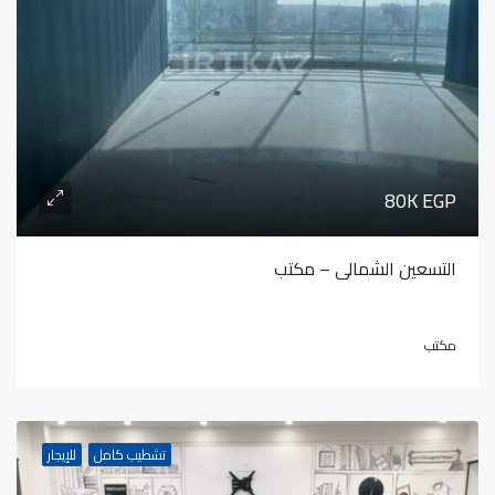
80K EGP
التسعين الشمالى – مكتب
مكتب
تشطيب كامل
للإيجار