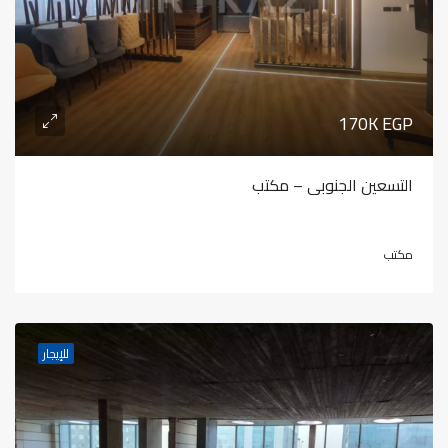
170K EGP
التسعين الجنوبى – مكتب
مكتب
للإيجار