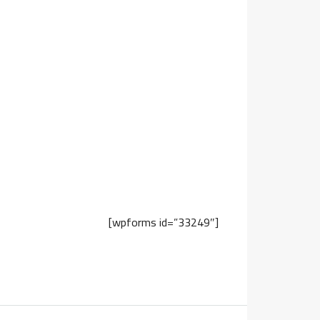
[wpforms id=”33249″]