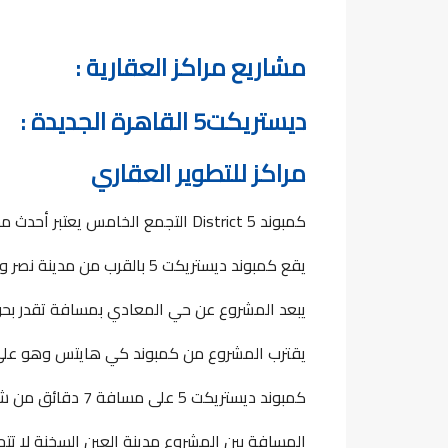
مشاريع مراكز العقارية :
ديستريكت5 القاهرة الجديدة :
مراكز للتطوير العقاري
كمبوند 5 District التجمع الخامس يعتبر أحدث مشاريع شركة مراكز التجارة العالمية
يقع كمبوند ديستريكت 5 بالقرب من مدينة نصر ومطار القاهرة الدولي
يبعد المشروع عن حي المعادي بمسافة تقدر بحوالي 13 
يقترب المشروع من كمبوند كي هايتس وهو على مسافة 6
كمبوند ديستريكت 5 على مسافة 7 دقائق من شارع التسعين
المسافة بين المشروع مدينة العين السخنة لا تتجاوز الـ 5