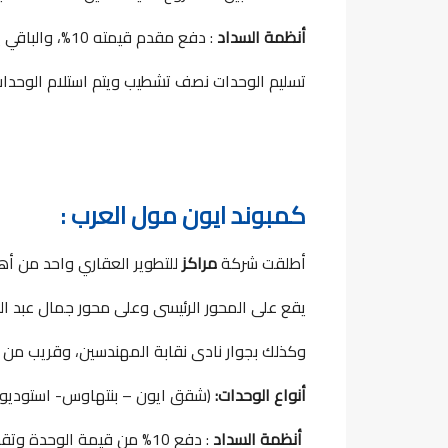
أنظمة السداد
: دفع مقدم قيمته 10%، والباقي يسدد بالتقسيط على 7 سنوات كاملة بدون فوائد
تسليم الوحدات نصف تشطيب ويتم استلام الوحدات في خلال 3 سنو
كمبوند ايون مول العرب :
أطلقت شركة
مراكز
للتطوير العقاري واحد من أه
يقع على المحور الرئيسى وعلى محور جمال عبد ال
وكذلك بجوار نادى نقابة المهندسين، وقريب من 
أنواع الوحدات:
(شقق ايون – بنتهاوس- استوديو)
أنظمة السداد
: دفع 10% من قيمة الوحدة وتقسيط الباقي على 7 سنوات بدون فوائد