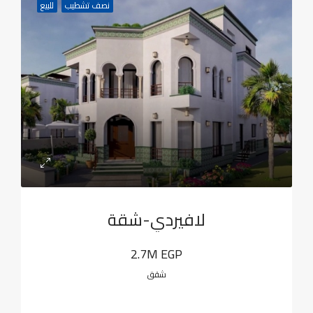
نصف تشطيب
للبيع
لافيردي-شقة
2.7M EGP
شقق