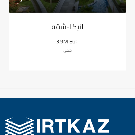
اتيكا-شقة
3.9M EGP
شقق