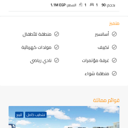
بحجم:
90
1
1
السعر:
1.1M EGP
متميز
أسانسير
منطقة للأطفال
تكييف
مولدات كهربائية
غرفة مؤتمرات
نادي رياضي
منطقة شواء
قوائم مماثلة
تشطيب كامل
للبيع