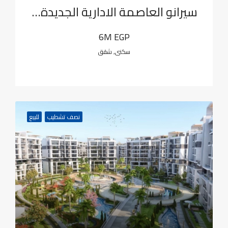
سيرانو العاصمة الادارية الجديدة-شقة
6M EGP
سكنى, شقق
نصف تشطيب
للبيع