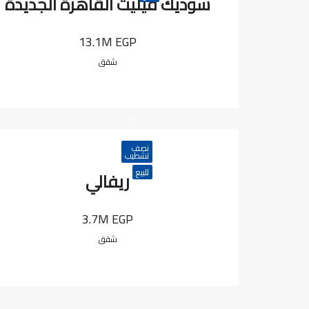
سوديك فيليت القاهرة الجديدة
13.1M EGP
شقق
نصف
تشطيب
للبيع
ريفالي
3.7M EGP
شقق