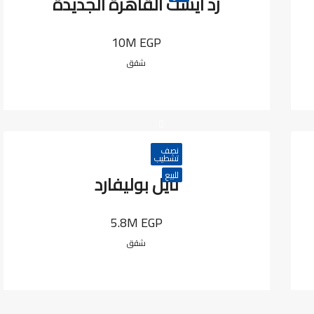
زد ايست القاهرة الجديدة
10M EGP
شقق
نصف
تشطيب
للبيع
نايل بوليفارد
5.8M EGP
شقق