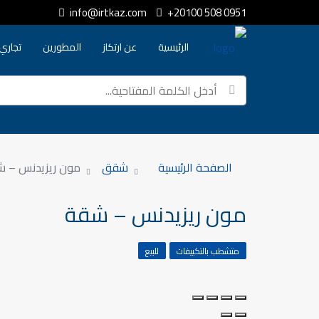
info@irtkaz.com
+20100 508 0951
الرئيسية
عن ارتكاز
المطورين
تجاري
الصفحة الرئيسية
شقق
مون ريزيدنس – 
مون ريزيدنس – شقة
متشطب بالتكييفات
للبيع