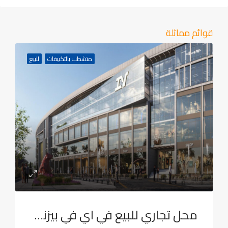
قوائم مماثلة
متشطب بالتكييفات
للبيع
محل تجاري للبيع في اي في بيزنيس بارك, الحي الاول