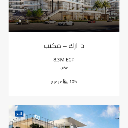
ذا ارك – مكتب
8.3M EGP
مكتب
105
متر مربع
للبيع