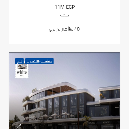
11M EGP
مكتب
48 متر
متر مربع
متشطب بالتكييفات
للبيع