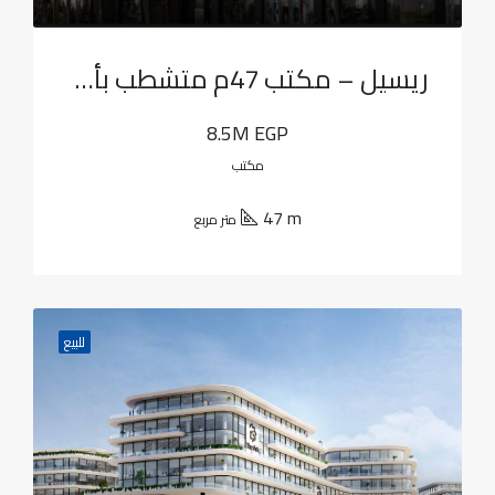
ريسيل – مكتب 47م متشطب بأقل سعر في واتر واي 3
8.5M EGP
مكتب
47 m
متر مربع
للبيع