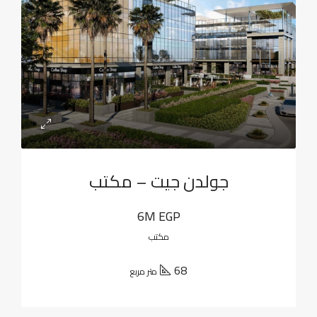
جولدن جيت – مكتب
6M EGP
مكتب
68
متر مربع