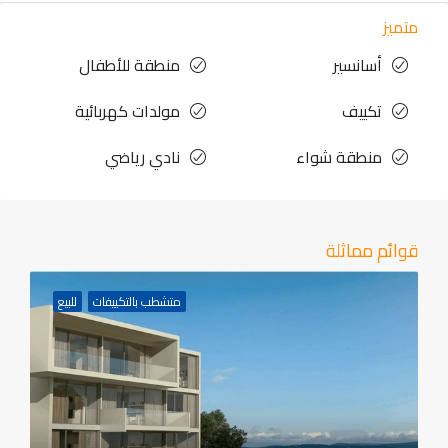
متميز
أسانسير
منطقة للأطفال
تكييف
مولدات كهربائية
منطقة شواء
نادي رياضي
قوائم مماثلة
متشطب بالتكييفات
للبيع