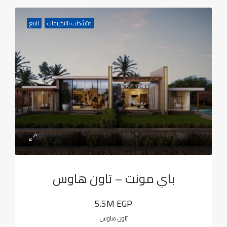
متشطب بالتكييفات
للبيع
باي مونت – تاون هاوس
5.5M EGP
تاون هاوس