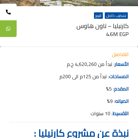
تشطيب كامل
للبيع
كارنيليا – تاون هاوس
4.6M EGP
التفاصيل
الأسعار
: تبدأ من 4,620,260 ج.م
المساحات
: تبدأ من 125م الى 200م
المقدم
: 5%
الصيانه
: 9%
التقسيط
: 10 سنوات
نبذة عن مشروع كارنيليا :