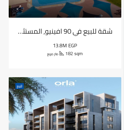
شقة للبيع في 90 افينيو, المستثمرين الجنوبية
13.8M EGP
182 sqm
متر مربع
للبيع