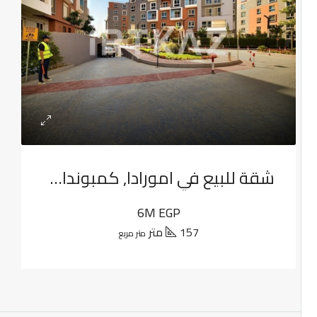
شقة للبيع في امورادا, كمبوندات التجمع الخامس
6M EGP
157 متر
متر مربع