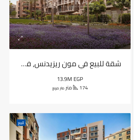
شقة للبيع في مون ريزيدنس, فيفث سكوير
13.9M EGP
174 متر
متر مربع
للبيع