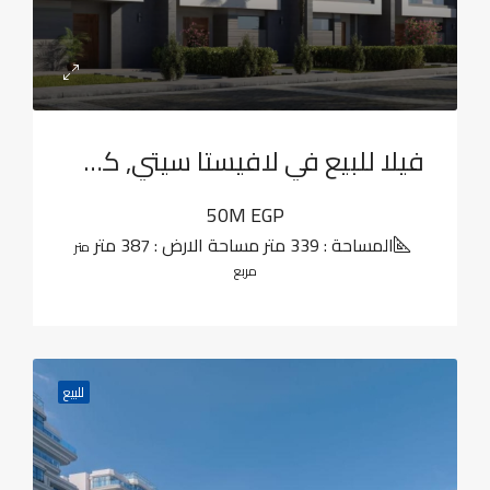
فيلا للبيع في لافيستا سيتي, كمبوندات العاصمة الإدارية الجديدة
50M EGP
المساحة : 339 متر مساحة الارض : 387 متر
متر
مربع
للبيع