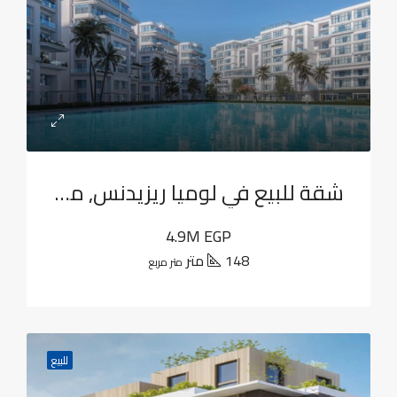
شقة للبيع في لوميا ريزيدنس, منطقة ار 7
4.9M EGP
148 متر
متر مربع
للبيع