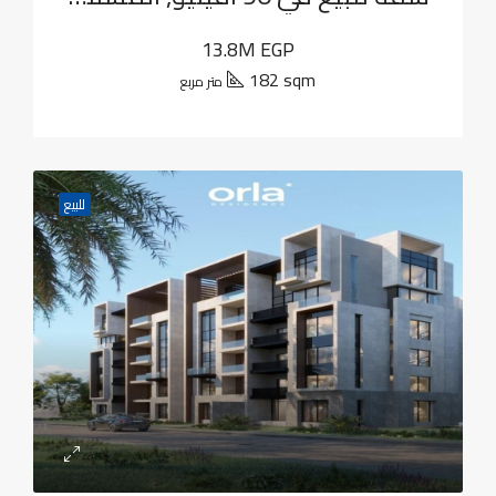
13.8M EGP
182 sqm
متر مربع
للبيع