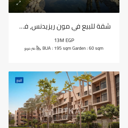
شقة للبيع في مون ريزيدنس, فيفث سكوير
13M EGP
BUA : 195 sqm Garden : 60 sqm
متر مربع
للبيع