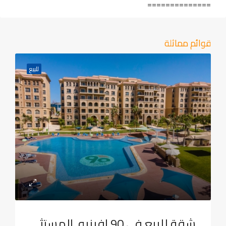
==============
قوائم مماثلة
للبيع
شقة للبيع في 90 افينيو, المستثمرين الجنوبية