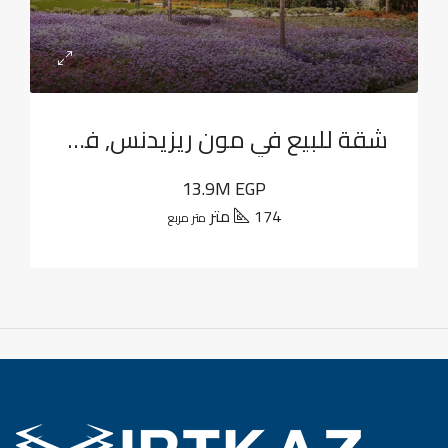
شقة للبيع في مون ريزيدنس, فيفث سكوير
13.9M EGP
174 متر
متر مربع