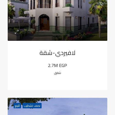
لافيردي-شقة
2.7M EGP
شقق
نصف تشطيب
للبيع