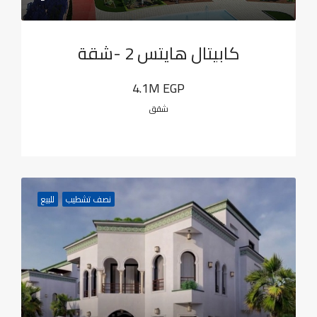
كابيتال هايتس 2 -شقة
4.1M EGP
شقق
نصف تشطيب
للبيع