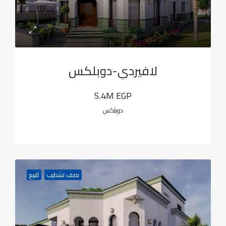
لافيردي-دوبلكس
5.4M EGP
دوبلكس
نصف تشطيب
للبيع