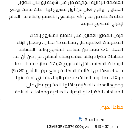
العاصمة الإدارية الجديدة من قبل شركة نيو بلان للتطوير
العقاري ، والتي تعلن عن أول مشروع لها ، لذلك قامت بوضع
خطة كاملة من قبل أكبر مهندسي التصميم والبناء في العالم
لإخراج المشروع بشرف.
حرص المطور العقاري على تصميم المشروع بأحدث
التصميمات العالمية على مساحة 15 فدان ، ومعدل البناء
الفعلي 20٪ فقط من مساحة المشروع وباقي المساحة
مساحات خضراء ولاند سكيب ومياه
أجسام ، في حين أن عدد
الوحدات السكنية داخل المشروع هو 17 عمارة فقط ، مما
يجعلك بعيدًا عن الكثافة السكانية ويبلغ عرض الشارع 80 مترًا
مربعًا ، مما يوفر لك الخصوصية والرفاهية التي تبحث عنها ،
وجميع الوحدات السكنية بداخلها.
المشروع يطل على
المساحات الخضراء او البحيرات الصناعية وحمامات السباحة.
خطط المبنى
Apartment
بحجم:
67 - 315
السعر:
1.2M EGP / 5,374,000