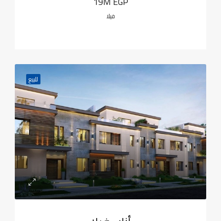
19M EGP
فيلا
للبيع