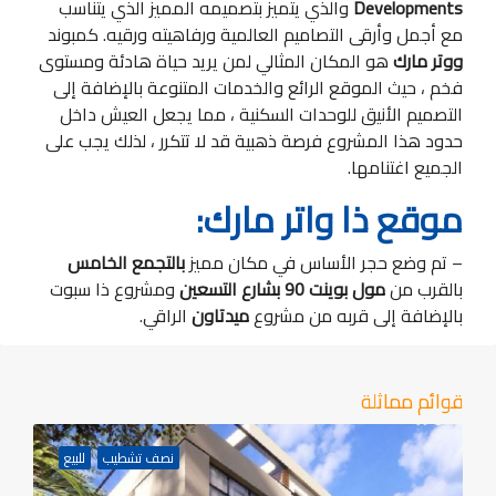
Developments
والذي يتميز بتصميمه المميز الذي يتناسب
مع أجمل وأرقى التصاميم العالمية ورفاهيته ورقيه. كمبوند
ووتر مارك
هو المكان المثالي لمن يريد حياة هادئة ومستوى
فخم ، حيث الموقع الرائع والخدمات المتنوعة بالإضافة إلى
التصميم الأنيق للوحدات السكنية ، مما يجعل العيش داخل
حدود هذا المشروع فرصة ذهبية قد لا تتكرر ، لذلك يجب على
الجميع اغتنامها.
موقع ذا واتر مارك:
– تم وضع حجر الأساس في مكان مميز
بالتجمع الخامس
بالقرب من
مول بوينت 90 بشارع التسعين
ومشروع ذا سبوت
بالإضافة إلى قربه من مشروع
ميدتاون
الراقي.
قوائم مماثلة
نصف تشطيب
للبيع