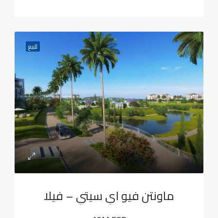
للبيع
ماونتن فيو اي سيتي – فيلا