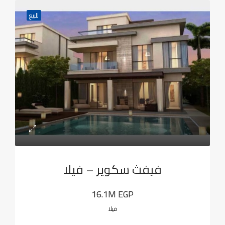
للبيع
فيفث سكوير – فيلا
16.1M EGP
فيلا