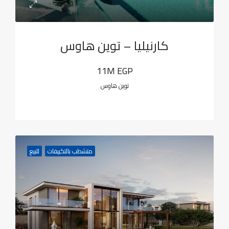
كارنيليا – توين هاوس
11M EGP
توين هاوس
متشطب بالتكييفات
للبيع