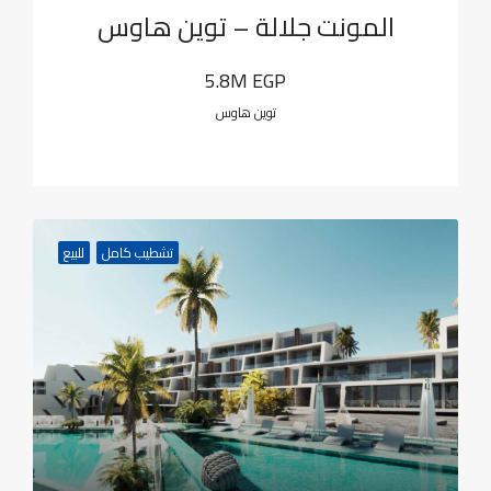
المونت جلالة – توين هاوس
5.8M EGP
توين هاوس
تشطيب كامل
للبيع