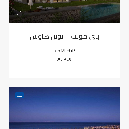
باي مونت – توين هاوس
7.5M EGP
توين هاوس
للبيع