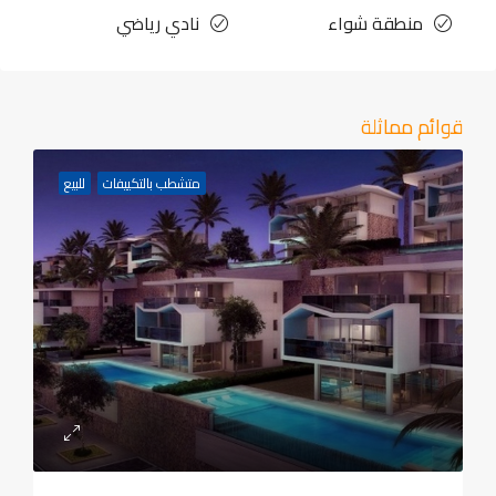
منطقة شواء
نادي رياضي
قوائم مماثلة
متشطب بالتكييفات
للبيع