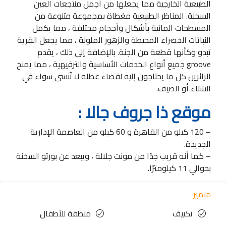
الطبيعية الخارجية مما يجعلها من أجمل منتجعات العين
السخنة. المناظر الطبيعية مغطاة بمجموعة متنوعة من
المسطحات المائية بأشكال وأحجام مختلفة ، مما يكمل
النباتات الخضراء المحيطة والزهور الملونة ، مما يجعل القرية
تبدو وكأنها قطعة من الجنة. بالإضافة إلى ذلك ، يقدم
groove جميع أنواع الخدمات الأساسية والترفيهية ، مما يمنح
الزائرين كل ما يحتاجون إليه لقضاء عطلة لا تُنسى سواء في
الشتاء أو الصيف.
موقع ذا جروف جالا :
– 120 كيلو من القاهرة و 60 كيلو من العاصمة الإدارية
الجديدة.
– كما أنه قريب جدًا من مونت جلالة ، ويبعد عن بورتو السخنة
بحوالي 11 كيلومترًا.
متميز
تكييف
منطقة للأطفال