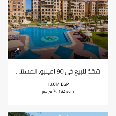
شقة للبيع في 90 افينيو, المستثمرين الجنوبية
13.8M EGP
182 sqm
متر مربع