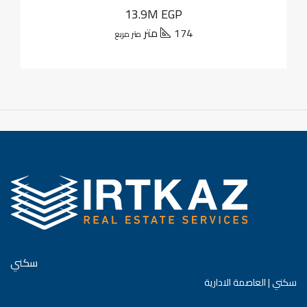
13.9M EGP
174 متر
متر مربع
سكني
سكني | العاصمة الادارية