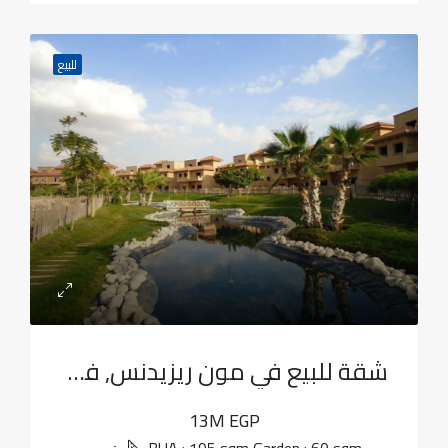
للبيع
شقة للبيع في مون ريزيدنس, فيفث سكوير
13M EGP