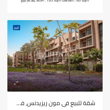
BUA : 195 sqm Garden : 60 sqm
متر مربع
للبيع
شقة للبيع في مون ريزيدنس, فيفث سكوير